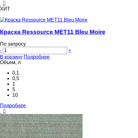
ХИТ
Краска Ressource MET11 Bleu Moire
По запросу
-
+
В корзину
Подробнее
Объем, л
0,1
0,5
1
5
10
Подробнее