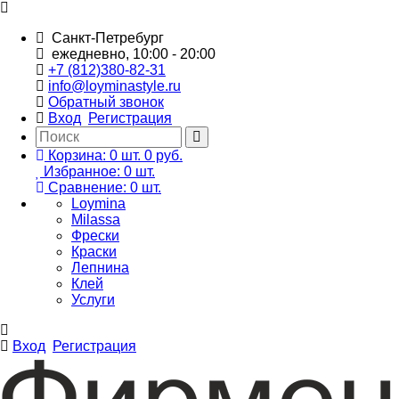
Санкт-Петребург
ежедневно, 10:00 - 20:00
+7 (812)380-82-31
info@loyminastyle.ru
Обратный звонок
Вход
Регистрация
Корзина:
0
шт.
0 руб.
Избранное:
0
шт.
Сравнение:
0
шт.
Loymina
Milassa
Фрески
Краски
Лепнина
Клей
Услуги
Вход
Регистрация