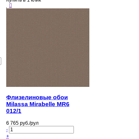
Флизелиновые обои
Milassa Mirabelle MR6
012/1
6 765 руб./рул
-
+