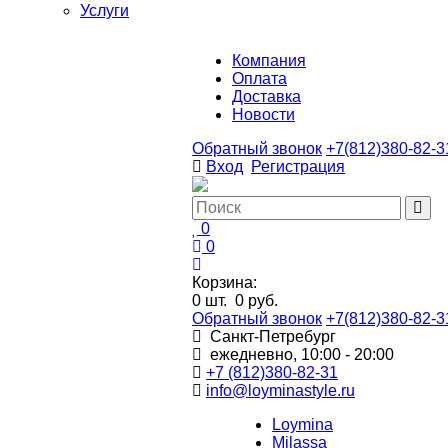
Услуги
Компания
Оплата
Доставка
Новости
Обратный звонок
+7(812)380-82-3
Вход
Регистрация
0
0
Корзина:
0
шт.
0 руб.
Обратный звонок
+7(812)380-82-3
Санкт-Петребург
ежедневно, 10:00 - 20:00
+7 (812)380-82-31
info@loyminastyle.ru
Loymina
Milassa