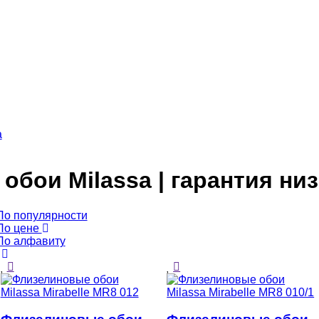
a
бои Milassa | гарантия ни
По популярности
По цене
По алфавиту