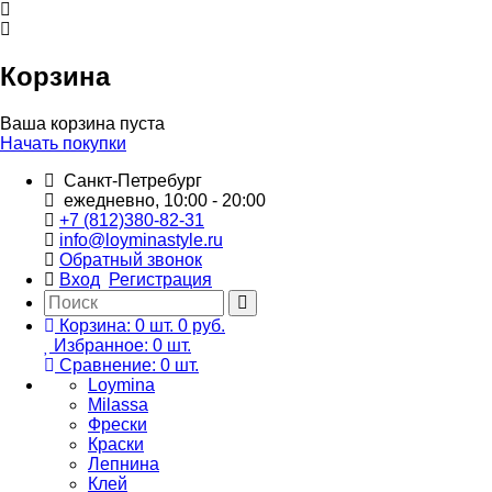
Корзина
Ваша корзина пуста
Начать покупки
Санкт-Петребург
ежедневно, 10:00 - 20:00
+7 (812)380-82-31
info@loyminastyle.ru
Обратный звонок
Вход
Регистрация
Корзина:
0
шт.
0 руб.
Избранное:
0
шт.
Сравнение:
0
шт.
Loymina
Milassa
Фрески
Краски
Лепнина
Клей