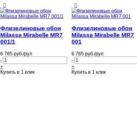
Флизелиновые обои
Флизелиновые обои
Milassa Mirabelle MR7
Milassa Mirabelle MR7
001/1
001
6 765 руб./рул
6 765 руб./рул
-
-
+
+
Купить в 1 клик
Купить в 1 клик